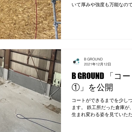
いて厚みや強度も万能なの
面があるのですが、なんだ
いうか、一部に使用するつもり
B GROUND
2021年12月12日
B GROUND 
①」を公開
コートができるまでを少し
ます。 鉄工所だった倉庫が
生まれ変わる姿を見ていた
る全ての方々が毎日、遅く
れています。 ワクワクドキ