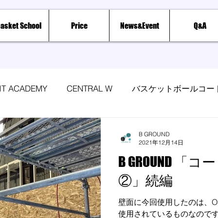
asket School
Price
News&Event
Q&A
RIT ACADEMY
CENTRAL W
バスケットボールコー
クール
レッスンイベント
B GROUND
2021年12月14日
B GROUND 
②」続編
壁面に今回使用したのは、O
使用されているものなので