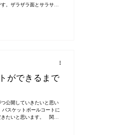
です。ザラザラ面とサラサラ
か見れば見るほど味があると
が、、、...
「コートができるまで
づつ公開していきたいと思い
、バスケットボールコートに
だきたいと思います。 関わ
まで完成に向けて作業してく
ドキしながら最終完成を楽し