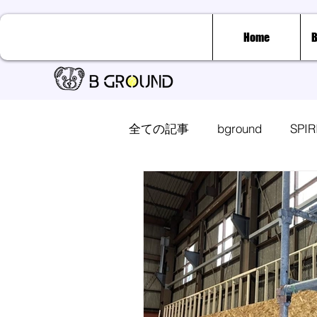
Home
B
全ての記事
bground
SPI
塾クラス
チアダンスス