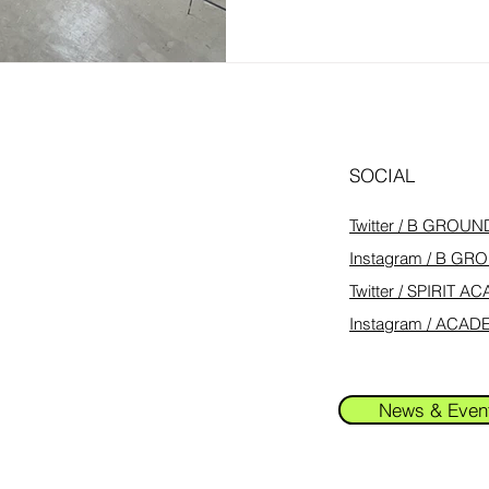
みに進んでまいります...
SOCIAL
Twitter / B GROUN
Instagram / B G
Twitter / SPIRIT 
Instagram / ACA
News & Even