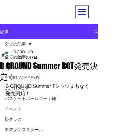
記事
全ての記事
B GROUND
全ての記事
2023年6月7日
B GROUND Summer BGT発売決
bground
定！
SPIRIT ACADEMY
B GROUND Summer Tシャツまもなく
CENTRAL W
発売開始！
バスケットボールコート施工
イベント
塾クラス
チアダンススクール